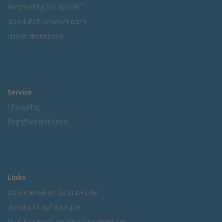
Webhosting bei alphaBIT
alphaNEXT herunterladen
Lizenz abonnieren
Service
Changelog
Begriffsdefinitionen
Links
Dokumentation für Entwickler
alphaNEXT auf YouTube
Dein Feedback zur Wissenssammlung