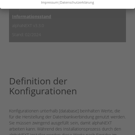
Impressum
|
Datenschutzerklärung
Informationsstand
alphaNEXT v3.3.0
Stand: 02/2024
Definition der
Konfigurationen
Konfigurationen unterhalb [database] beinhalten Werte, die
für die Herstellung der Datenbankverbindung genutzt werden.
Sie müssen zwingend ausgefüllt sein, damit alphaNEXT
arbeiten kann. Während des Installationsprozess durch den
alphaNEXT Installer werden diese Werte nach Eingabe im