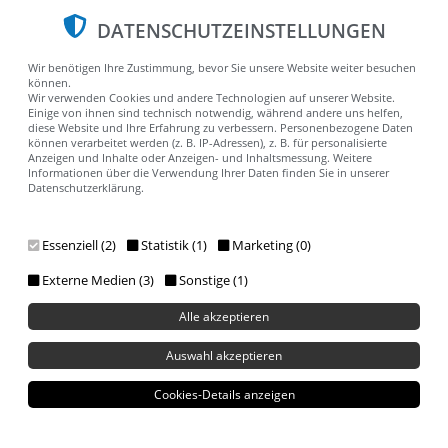
DATENSCHUTZEINSTELLUNGEN
Konfigurationen der
Wir benötigen Ihre Zustimmung, bevor Sie unsere Website weiter besuchen
können.
config.ini
Wir verwenden Cookies und andere Technologien auf unserer Website.
Einige von ihnen sind technisch notwendig, während andere uns helfen,
diese Website und Ihre Erfahrung zu verbessern. Personenbezogene Daten
können verarbeitet werden (z. B. IP-Adressen), z. B. für personalisierte
Die config.ini Datei ist eine Konfigurationsdatei, die von
Anzeigen und Inhalte oder Anzeigen- und Inhaltsmessung. Weitere
alphaNEXT unteranderem zur Speicherung von wichtigen
Informationen über die Verwendung Ihrer Daten finden Sie in unserer
Datenschutzerklärung.
Konfigurationen wie z.B. der Zugangsinformationen der
Datenbank verwendet wird.
Sie befindet sich im Stammverzeichnis oberhalb des public-
Essenziell (2)
Statistik (1)
Marketing (0)
Ordner und ist für den Betrieb von alphaNEXT ab der Version
Externe Medien (3)
Sonstige (1)
3.3.0 zwingend erforderlich.
Werte der einzelnen Konfigurationen müssen in
Alle akzeptieren
Anführungszeichen platziert sein.
Auswahl akzeptieren
Cookies-Details anzeigen